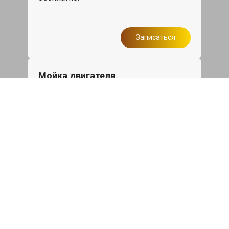
Записаться
Мойка двигателя
Мойка двигателя Mercedes-Benz B
диэлектрическим составом Golden Star
по супер цене
3961 руб
Записаться