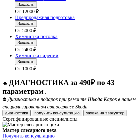
Заказать
От
12000
₽
Предпродажная подготовка
Заказать
От
5000
₽
Химчистка потолка
Заказать
От
2400
₽
Химчистка сидений
Заказать
От
1000
₽
ДИАГНОСТИКА за 490₽ по 43
🔥
параметрам
.
⛔
Диагностика в подарок при ремонте Шкода Карок в нашем
специализированном автосервисе Skoda
диагностика
получить консультацию
заявка на эвакуатор
Сертифицированные специалисты
Мастер слесарного цеха
Получить консультацию