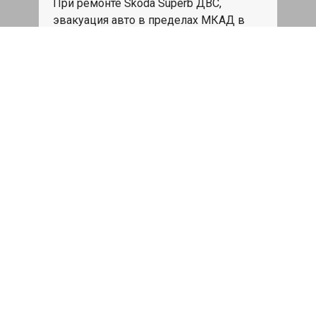
При ремонте Skoda Superb ДВС,
эвакуация авто в пределах МКАД в
подарок.
Записаться
Сделаем дешевле
При калькуляции на руках из другого
сервиса - эти же работы и запчасти по
более низкой цене
Записаться