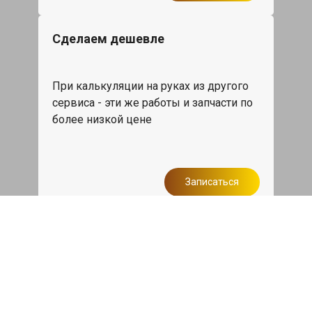
Сделаем дешевле
При калькуляции на руках из другого
сервиса - эти же работы и запчасти по
более низкой цене
Записаться
Такси в подарок
При ремонте Мерседес А класс от 50
000₽ или сроком ремонта более
одного дня, такси до дома по Москве