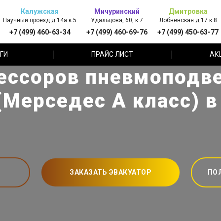
Калужская
Мичуринский
Дмитровка
Научный проезд д.14а к.5
Удальцова, 60, к.7
Лобненская д.17 к.8
+7 (499) 460-63-34
+7 (499) 460-69-76
+7 (499) 450-63-77
ГИ
ПРАЙС ЛИСТ
АК
ессоров пневмоподве
(Мерседес А класс) 
ЗАКАЗАТЬ ЭВАКУАТОР
ПО