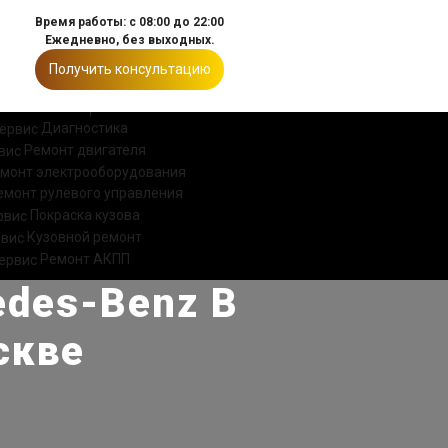
Время работы: с 08:00 до 22:00
Ежедневно, без выходных.
Получить консультацию
ИИ
КОНТАКТЫ
Диагностика
Ремонт двигателя
монт электрооборудования
емонт рулевого управления
Покраска кузова
Кузовной ремонт
Ремонт АКПП
edes-Benz B
скве