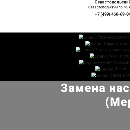
Севастопольски
Севастопольский пр. 95 б
+7 (499) 460-69-8
ГЛАВНАЯ
УСЛ
Техническое об
Ремонт тран
Ремонт дизельных
Ремонт хо
Ремонт тормозн
Детейл
Замена ст
Замена нас
(Ме