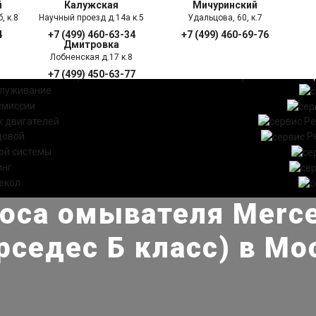
й
Калужская
Мичуринский
, к.8
Научный проезд д.14а к.5
Удальцова, 60, к.7
4
+7 (499) 460-63-34
+7 (499) 460-69-76
Дмитровка
Лобненская д.17 к.8
+7 (499) 450-63-77
УГИ
ПРАЙС ЛИСТ
АКЦ
служивание
смиссии
 двигателей
Ре
довой
Р
ой системы
инг
екол
оса омывателя Merc
рседес Б класс) в Мо