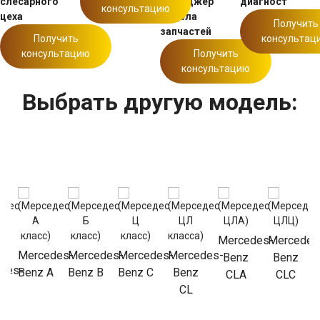
слесарного
Менеджер
диагност
консультацию
цеха
отдела
Получить
запчастей
Получить
консультац
консультацию
Получить
консультацию
Выбрать другую модель:
Mercedes-
Mercedes
Mercedes-
Mercedes-
Mercedes-
Mercedes-
Benz
Benz
des-
Benz A
Benz B
Benz C
Benz
CLA
CLC
CL