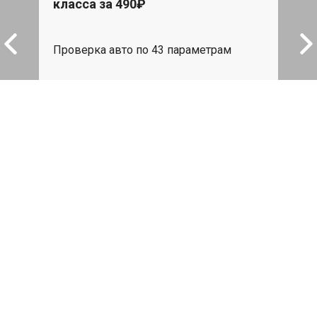
класса за 490₽
L
При 
Star
Проверка авто по 43 параметрам
эвак
пода
539 руб
я
Записаться
Регулировка фар
Mercedes-Benz CL цена: