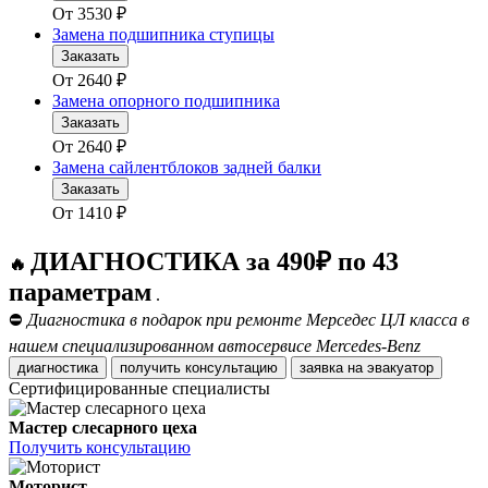
От
3530
₽
Замена подшипника ступицы
Заказать
От
2640
₽
Замена опорного подшипника
Заказать
От
2640
₽
Замена сайлентблоков задней балки
Заказать
От
1410
₽
ДИАГНОСТИКА за 490₽ по 43
🔥
параметрам
.
⛔
Диагностика в подарок при ремонте Мерседес ЦЛ класса в
нашем специализированном автосервисе Mercedes-Benz
диагностика
получить консультацию
заявка на эвакуатор
Сертифицированные специалисты
Мастер слесарного цеха
Получить консультацию
Моторист