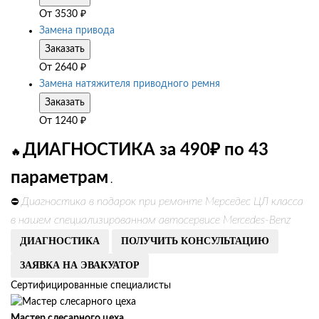
От
3530
₽
Замена привода
Заказать
От
2640
₽
Замена натяжителя приводного ремня
Заказать
От
1240
₽
ДИАГНОСТИКА за 490₽ по 43
🔥
параметрам
.
Диагностика в подарок при ремонте Мерседес ЦЛ класса
⛔
в нашем специализированном автосервисе Mercedes-Benz
ДИАГНОСТИКА
ПОЛУЧИТЬ КОНСУЛЬТАЦИЮ
ЗАЯВКА НА ЭВАКУАТОР
Сертифицированные специалисты
Мастер слесарного цеха