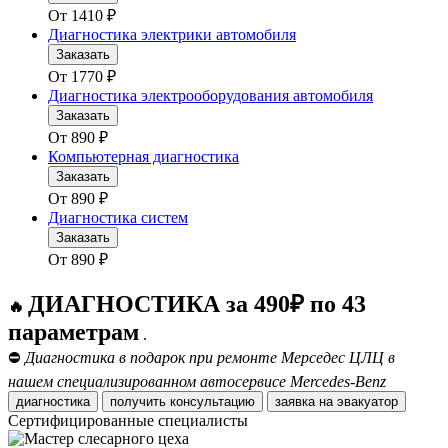
От
1410
₽
Диагностика электрики автомобиля
Заказать
От
1770
₽
Диагностика электрооборудования автомобиля
Заказать
От
890
₽
Компьютерная диагностика
Заказать
От
890
₽
Диагностика систем
Заказать
От
890
₽
ДИАГНОСТИКА за 490₽ по 43
🔥
параметрам
.
⛔
Диагностика в подарок при ремонте Мерседес ЦЛЦ в
нашем специализированном автосервисе Mercedes-Benz
диагностика
получить консультацию
заявка на эвакуатор
Сертифицированные специалисты