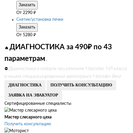
Заказать
От
2290
₽
Снятие/установка печки
Заказать
От
5280
₽
ДИАГНОСТИКА за 490₽ по 43
🔥
параметрам
.
Диагностика в подарок при ремонте Мерседес МЛ класса
⛔
в нашем специализированном автосервисе Mercedes-Benz
ДИАГНОСТИКА
ПОЛУЧИТЬ КОНСУЛЬТАЦИЮ
ЗАЯВКА НА ЭВАКУАТОР
Сертифицированные специалисты
Мастер слесарного цеха
Получить консультацию