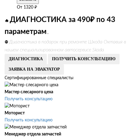
От
1320
₽
ДИАГНОСТИКА за 490₽ по 43
🔥
параметрам
.
Диагностика в подарок при ремонте Шкода Октавия в
⛔
нашем специализированном автосервисе Skoda
ДИАГНОСТИКА
ПОЛУЧИТЬ КОНСУЛЬТАЦИЮ
ЗАЯВКА НА ЭВАКУАТОР
Сертифицированные специалисты
Мастер слесарного цеха
Получить консультацию
Моторист
Получить консультацию
Менеджер отдела запчастей