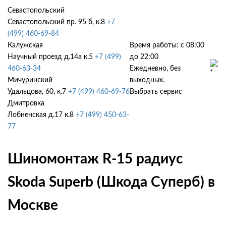
Севастопольский
Севастопольский пр. 95 б, к.8
+7
(499) 460-69-84
Калужская
Время работы: с 08:00
Научный проезд д.14а к.5
+7 (499)
до 22:00
460-63-34
Ежедневно, без
Мичуринский
выходных.
Удальцова, 60, к.7
+7 (499) 460-69-76
Выбрать сервис
Дмитровка
Лобненская д.17 к.8
+7 (499) 450-63-
77
Шиномонтаж R-15 радиус
Skoda Superb (Шкода Суперб) в
Москве