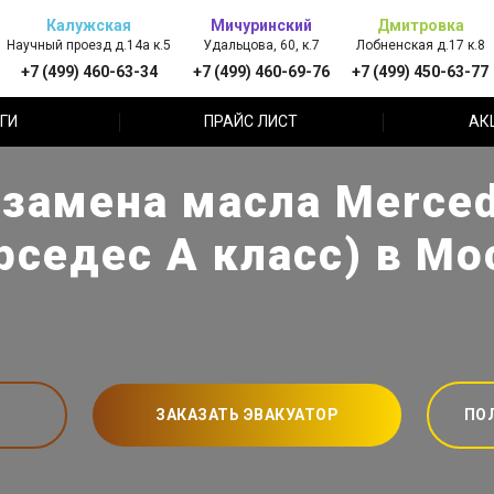
Калужская
Мичуринский
Дмитровка
Научный проезд д.14а к.5
Удальцова, 60, к.7
Лобненская д.17 к.8
+7 (499) 460-63-34
+7 (499) 460-69-76
+7 (499) 450-63-77
ГИ
ПРАЙС ЛИСТ
АК
замена масла Merce
рседес А класс) в Мо
ЗАКАЗАТЬ ЭВАКУАТОР
ПО