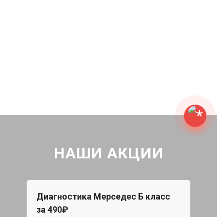
НАШИ АКЦИИ
Диагностика Мерседес Б класс
Бес
за 490₽