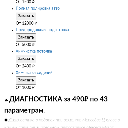
От
1500
₽
Полная полировка авто
Заказать
От
12000
₽
Предпродажная подготовка
Заказать
От
5000
₽
Химчистка потолка
Заказать
От
2400
₽
Химчистка сидений
Заказать
От
1000
₽
ДИАГНОСТИКА за 490₽ по 43
🔥
параметрам
.
Диагностика в подарок при ремонте Мерседес Ц класс в
⛔
нашем специализированном автосервисе Mercedes-Benz