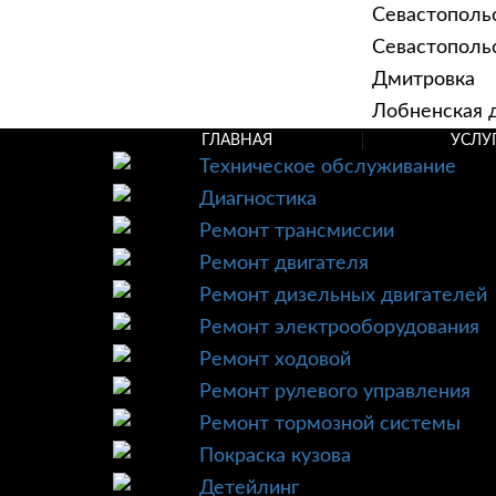
Севастополь
Севастопольск
Дмитровка
Лобненская д
ГЛАВНАЯ
УСЛУ
Техническое обслуживание
Диагностика
Ремонт трансмиссии
Ремонт двигателя
Ремонт дизельных двигателей
Ремонт электрооборудования
Ремонт ходовой
Ремонт рулевого управления
Ремонт тормозной системы
Покраска кузова
Детейлинг