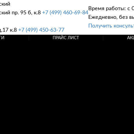
ский
Время работы: с 0
ий пр. 95 б, к.8
+7 (499) 460-69-84
Ежедневно, без в
Получить консул
.17 к.8
+7 (499) 450-63-77
ГИ
ПРАЙС ЛИСТ
АК