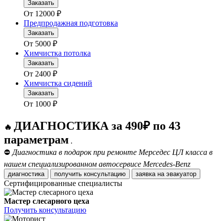
Заказать
От
12000
₽
Предпродажная подготовка
Заказать
От
5000
₽
Химчистка потолка
Заказать
От
2400
₽
Химчистка сидений
Заказать
От
1000
₽
ДИАГНОСТИКА за 490₽ по 43
🔥
параметрам
.
⛔
Диагностика в подарок при ремонте Мерседес ЦЛ класса в
нашем специализированном автосервисе Mercedes-Benz
диагностика
получить консультацию
заявка на эвакуатор
Сертифицированные специалисты
Мастер слесарного цеха
Получить консультацию