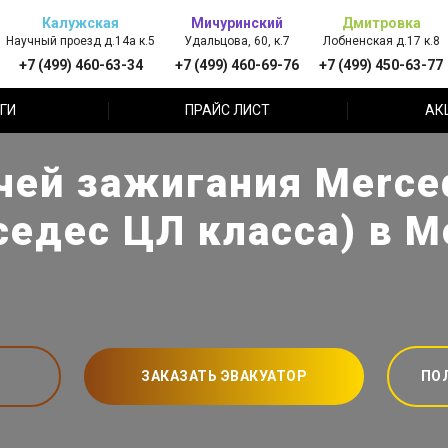
Калужская
Мичуринский
Дмитровка
Научный проезд д.14а к.5
Удальцова, 60, к.7
Лобненская д.17 к.8
+7 (499) 460-63-34
+7 (499) 460-69-76
+7 (499) 450-63-77
ГИ
ПРАЙС ЛИСТ
АК
чей зажигания Merce
седес ЦЛ класса) в М
ЗАКАЗАТЬ ЭВАКУАТОР
ПО