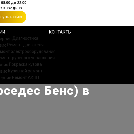
08:00 до 22:00
ез выходных.
нсультацию
ИИ
КОНТАКТЫ
Диагностика
Ремонт двигателя
монт электрооборудования
емонт рулевого управления
Покраска кузова
Кузовной ремонт
Ремонт АКПП
седес Бенс) в