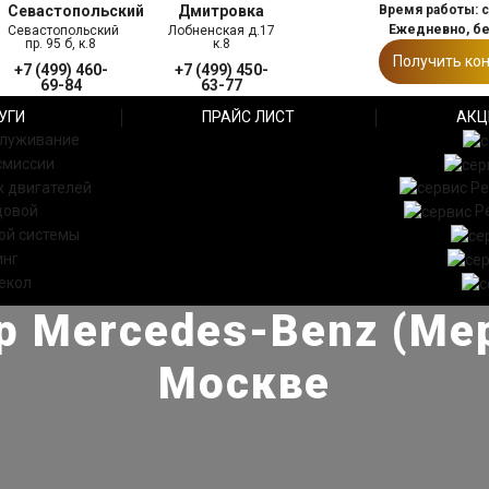
Севастопольский
Дмитровка
Время работы: с 
Ежедневно, б
Севастопольский
Лобненская д.17
пр. 95 б, к.8
к.8
Получить ко
+7 (499) 460-
+7 (499) 450-
69-84
63-77
УГИ
ПРАЙС ЛИСТ
АКЦ
служивание
смиссии
 двигателей
Ре
довой
Р
ой системы
инг
екол
р Mercedes-Benz (Мер
Москве