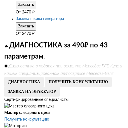
Заказать
От
2470
₽
Замена шкива генератора
Заказать
От
2470
₽
ДИАГНОСТИКА за 490₽ по 43
🔥
параметрам
.
Диагностика в подарок при ремонте Мерседес ГЛЕ Купе в
⛔
нашем специализированном автосервисе Mercedes-Benz
ДИАГНОСТИКА
ПОЛУЧИТЬ КОНСУЛЬТАЦИЮ
ЗАЯВКА НА ЭВАКУАТОР
Сертифицированные специалисты
Мастер слесарного цеха
Получить консультацию