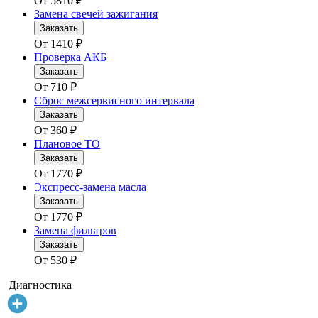
От
5810
₽
Замена свечей зажигания
Заказать
От
1410
₽
Проверка АКБ
Заказать
От
710
₽
Сброс межсервисного интервала
Заказать
От
360
₽
Плановое ТО
Заказать
От
1770
₽
Экспресс-замена масла
Заказать
От
1770
₽
Замена фильтров
Заказать
От
530
₽
Диагностика