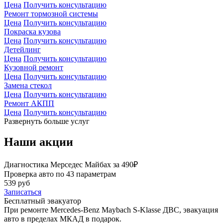
Цена
Получить консультацию
Ремонт тормозной системы
Цена
Получить консультацию
Покраска кузова
Цена
Получить консультацию
Детейлинг
Цена
Получить консультацию
Кузовной ремонт
Цена
Получить консультацию
Замена стекол
Цена
Получить консультацию
Ремонт АКПП
Цена
Получить консультацию
Развернуть больше услуг
Наши акции
Диагностика Мерседес Майбах за 490₽
Проверка авто по 43 параметрам
539 руб
Записаться
Бесплатный эвакуатор
При ремонте Mercedes-Benz Maybach S-Klasse ДВС, эвакуация
авто в пределах МКАД в подарок.