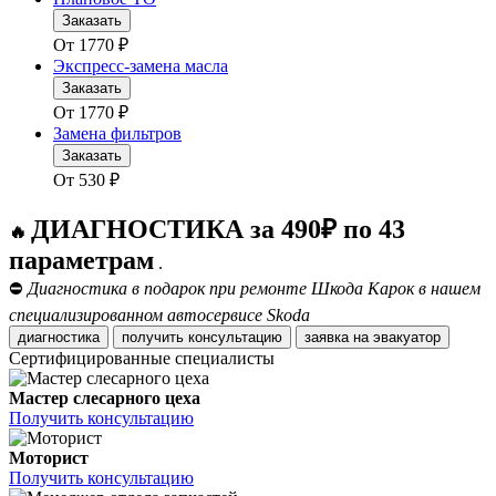
Заказать
От
1770
₽
Экспресс-замена масла
Заказать
От
1770
₽
Замена фильтров
Заказать
От
530
₽
ДИАГНОСТИКА за 490₽ по 43
🔥
параметрам
.
⛔
Диагностика в подарок при ремонте Шкода Карок в нашем
специализированном автосервисе Skoda
диагностика
получить консультацию
заявка на эвакуатор
Сертифицированные специалисты
Мастер слесарного цеха
Получить консультацию
Моторист
Получить консультацию