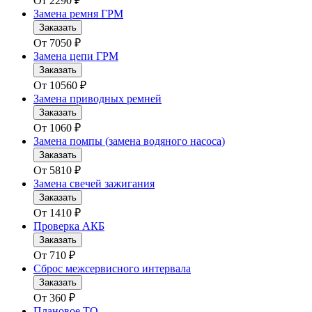
От
2290
₽
Замена ремня ГРМ
Заказать
От
7050
₽
Замена цепи ГРМ
Заказать
От
10560
₽
Замена приводных ремней
Заказать
От
1060
₽
Замена помпы (замена водяного насоса)
Заказать
От
5810
₽
Замена свечей зажигания
Заказать
От
1410
₽
Проверка АКБ
Заказать
От
710
₽
Сброс межсервисного интервала
Заказать
От
360
₽
Плановое ТО