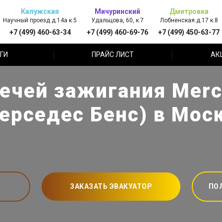
Калужская
Мичуринский
Дмитровка
Научный проезд д.14а к.5
Удальцова, 60, к.7
Лобненская д.17 к.8
+7 (499) 460-63-34
+7 (499) 460-69-76
+7 (499) 450-63-77
ГИ
ПРАЙС ЛИСТ
АК
ечей зажигания Mer
ерседес Бенс) в Мос
ЗАКАЗАТЬ ЭВАКУАТОР
ПО